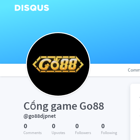
Comm
Cổng game Go88
@go88djpnet
0
0
0
0
Comments
Upvotes
Followers
Following