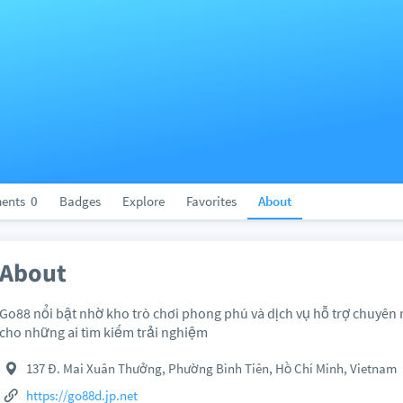
ents
0
Badges
Explore
Favorites
About
About
Go88 nổi bật nhờ kho trò chơi phong phú và dịch vụ hỗ trợ chuyên 
cho những ai tìm kiếm trải nghiệm
137 Đ. Mai Xuân Thưởng, Phường Bình Tiên, Hồ Chí Minh, Vietnam
https://go88d.jp.net