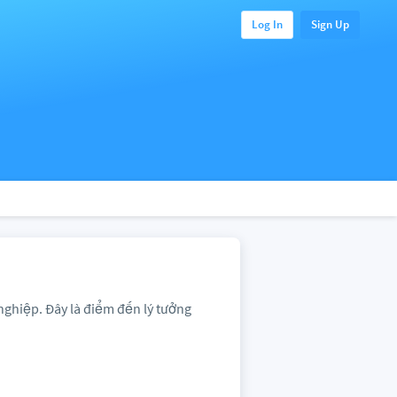
Log In
Sign Up
nghiệp. Đây là điểm đến lý tưởng