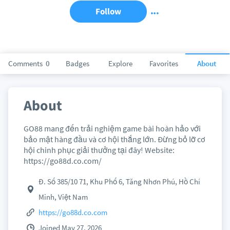
Follow
Comments
0
Badges
Explore
Favorites
About
About
GO88 mang đến trải nghiệm game bài hoàn hảo với
bảo mật hàng đầu và cơ hội thắng lớn. Đừng bỏ lỡ cơ
hội chinh phục giải thưởng tại đây! Website:
https://go88d.co.com/
Đ. Số 385/10 71, Khu Phố 6, Tăng Nhơn Phú, Hồ Chí
Minh, Việt Nam
https://go88d.co.com
Joined May 27, 2026