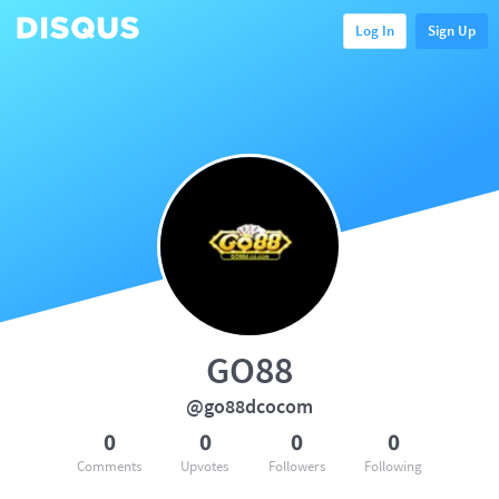
Log In
Sign Up
GO88
@go88dcocom
0
0
0
0
Comments
Upvotes
Followers
Following