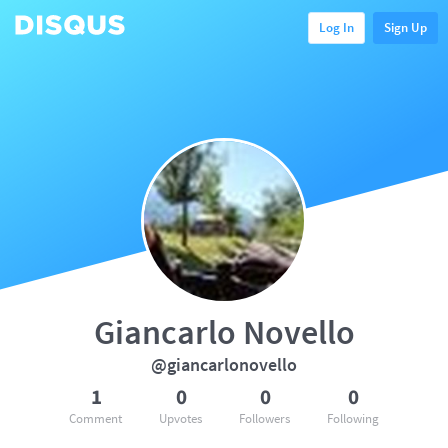
Log In
Sign Up
Giancarlo Novello
@giancarlonovello
1
0
0
0
Comment
Upvotes
Followers
Following