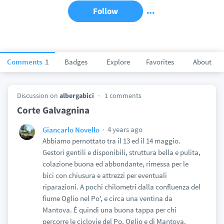
Follow
Comments
1
Badges
Explore
Favorites
About
Discussion on
albergabici
1 comments
Corte Galvagnina
4 years ago
Giancarlo Novello
Abbiamo pernottato tra il 13 ed il 14 maggio.
Gestori gentili e disponibili, struttura bella e pulita,
colazione buona ed abbondante, rimessa per le
bici con chiusura e attrezzi per eventuali
riparazioni. A pochi chilometri dalla confluenza del
fiume Oglio nel Po', e circa una ventina da
Mantova. È quindi una buona tappa per chi
percorre le ciclovie del Po, Oglio e di Mantova.