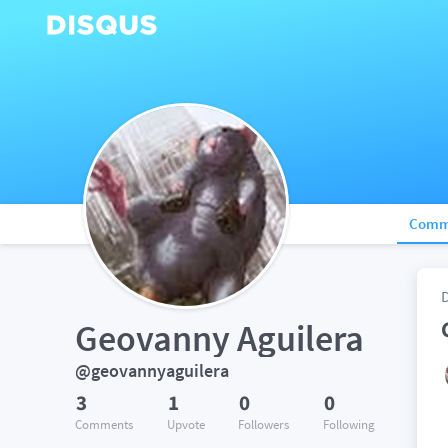
Comm
Geovanny Aguilera
@geovannyaguilera
3
1
0
0
Comments
Upvote
Followers
Following