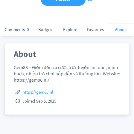
Comments
0
Badges
Explore
Favorites
About
About
Gem88 – Điểm đến cá cược trực tuyến an toàn, minh
bạch, nhiều trò chơi hấp dẫn và thưởng lớn. Website:
https://gem88.nl/
https://gem88.nl
Joined Sep 5, 2025