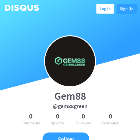
Log In
Sign Up
Gem88
@gem88green
0
0
0
0
Comments
Upvotes
Followers
Following
Follow