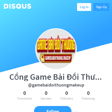
Log In
Sign Up
Cổng Game Bài Đổi Thưởng
@gamebaidoithuongmakeup
0
0
0
0
Comments
Upvotes
Followers
Following
Follow