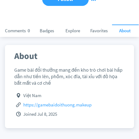
Comments
0
Badges
Explore
Favorites
About
About
Game bài đổi thưởng mang đến kho trò chơi bài hấp
dẫn như tiến lên, phỏm, xóc đĩa, tài xỉu với đồ họa
bắt mắt và cơ chế
Việt Nam
https://gamebaidoithuong.makeup
Joined Jul 8, 2025