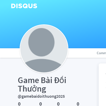
Comm
Game Bài Đổi 
Thưởng
@gamebaidoithuong2025
0
0
0
0