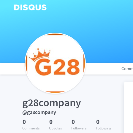
Comm
g28company
@g28company
0
0
0
0
Comments
Upvotes
Followers
Following