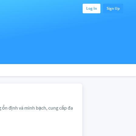
Log In
Sign Up
g ổn định và minh bạch, cung cấp đa