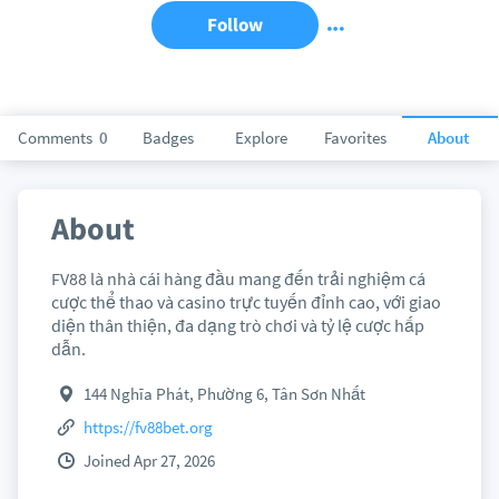
Follow
Comments
0
Badges
Explore
Favorites
About
About
FV88 là nhà cái hàng đầu mang đến trải nghiệm cá
cược thể thao và casino trực tuyến đỉnh cao, với giao
diện thân thiện, đa dạng trò chơi và tỷ lệ cược hấp
dẫn.
144 Nghĩa Phát, Phường 6, Tân Sơn Nhất
https://fv88bet.org
Joined Apr 27, 2026