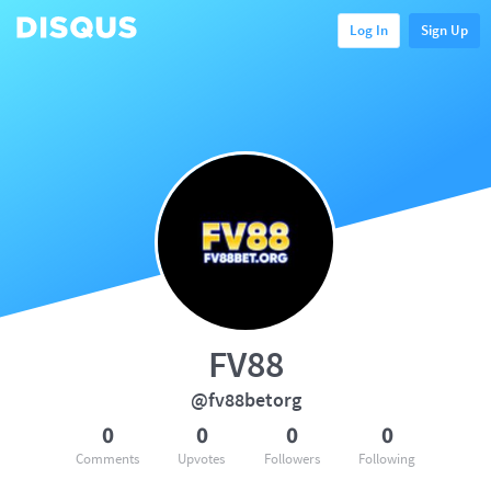
Log In
Sign Up
FV88
@fv88betorg
0
0
0
0
Comments
Upvotes
Followers
Following