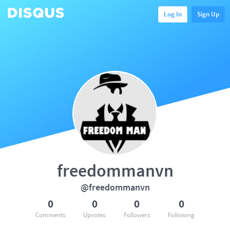
Log In
Sign Up
freedommanvn
@freedommanvn
0
0
0
0
Comments
Upvotes
Followers
Following