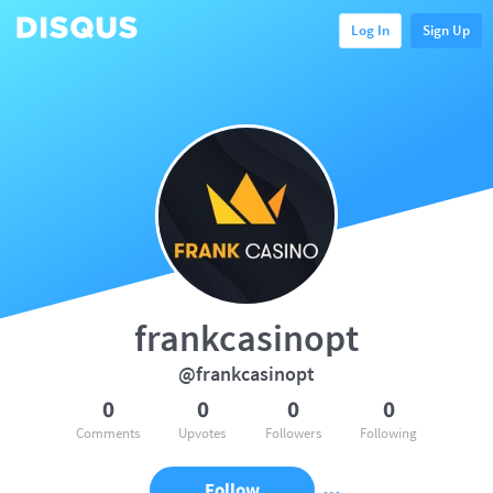
Log In
Sign Up
frankcasinopt
@frankcasinopt
0
0
0
0
Comments
Upvotes
Followers
Following
Follow