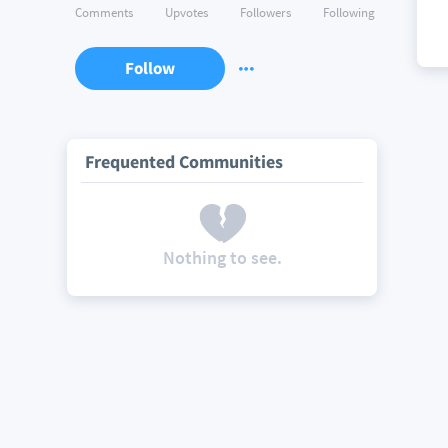
Comments
Upvotes
Followers
Following
Follow
Frequented Communities
Nothing to see.