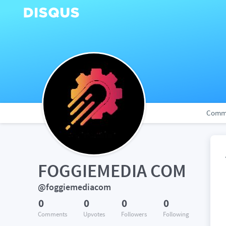
Comm
FOGGIEMEDIA COM
@foggiemediacom
0
0
0
0
Comments
Upvotes
Followers
Following