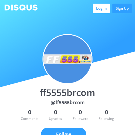
Log In
Sign Up
ff5555brcom
@ff5555brcom
0
0
0
0
Comments
Upvotes
Followers
Following
Follow