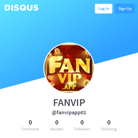
Log In
Sign Up
FANVIP
@fanvipapp01
0
0
0
0
Comments
Upvotes
Followers
Following