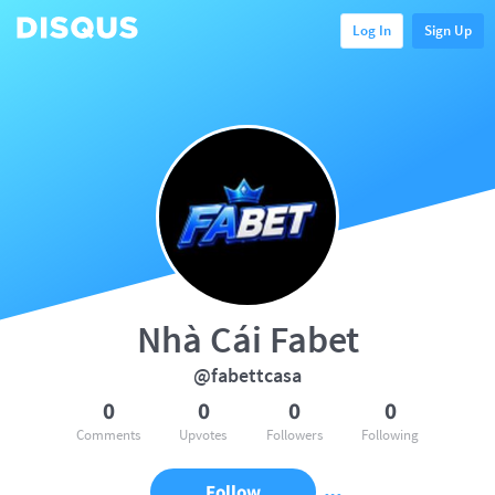
Log In
Sign Up
Nhà Cái Fabet
@fabettcasa
0
0
0
0
Comments
Upvotes
Followers
Following
Follow