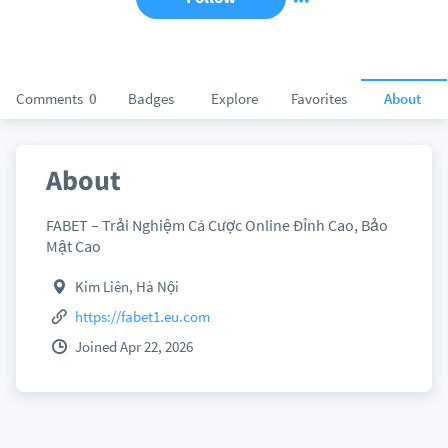
Comments
0
Badges
Explore
Favorites
About
About
FABET – Trải Nghiệm Cá Cược Online Đỉnh Cao, Bảo
Mật Cao
Kim Liên, Hà Nội
https://fabet1.eu.com
Joined Apr 22, 2026