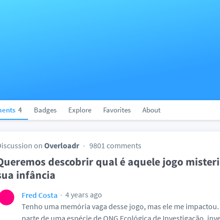
ents
4
Badges
Explore
Favorites
About
Discussion on
Overloadr
9801 comments
Queremos descobrir qual é aquele jogo misteri
sua infância
4 years ago
Fred Costa
Tenho uma memória vaga desse jogo, mas ele me impactou. 
parte de uma espécie de ONG Ecológica de Investigação, inv