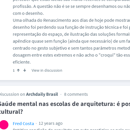
profissão. A questão não é se se sempre desenhamos ou nã
com o desenho.
Uma olhada do Renascimento aos dias de hoje pode mostrar
desenho foi perdendo sua função de instrução técnica e foi
representação do espaço, de ilustração das soluções formai
apêndice quase sem função (ainda que necessário) de um fa
centrado no gesto subjetivo e sem tantos parâmetros meto
dosagem entre estes extremos e não acho o "croqui" tão ess
eficiente.
View in discussion
1
Discussion on
Archdaily Brasil
8 comments
Saúde mental nas escolas de arquitetura: é p
cultural?
12 years ago
Fred Costa