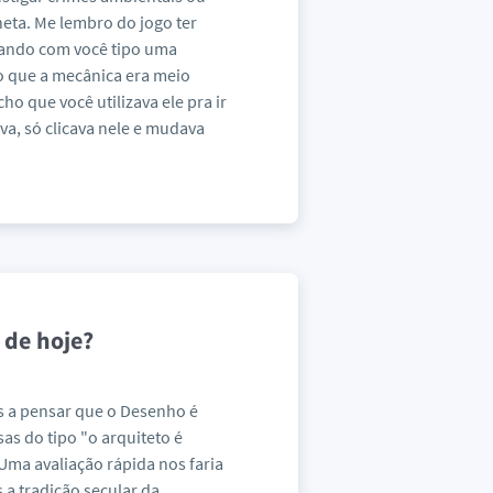
eta. Me lembro do jogo ter
lando com você tipo uma
ho que a mecânica era meio
o que você utilizava ele pra ir
va, só clicava nele e mudava
 de hoje?
s a pensar que o Desenho é
as do tipo "o arquiteto é
ma avaliação rápida nos faria
 a tradição secular da