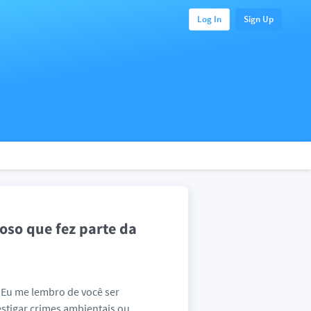
Log In
Sign Up
oso que fez parte da
Eu me lembro de você ser
estigar crimes ambientais ou