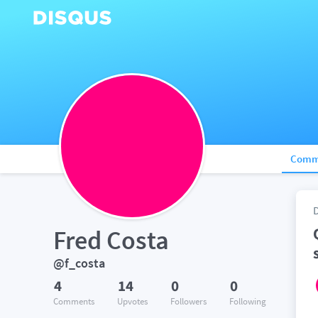
Comm
Fred Costa
@f_costa
4
14
0
0
Comments
Upvotes
Followers
Following