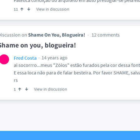
Patética condição do arquiteto em auto prestigiar-se pela ex
View in discussion
11
Discussion on
Shame On You, Blogueira!
12 comments
Shame on you, blogueira!
14 years ago
Fred Costa
ai socorrro...meus "Zóios" estão furados pela cor dessa fon
E essa loca não para de falar besteira. Por favor SHAME, salva
rs
View in discussion
1