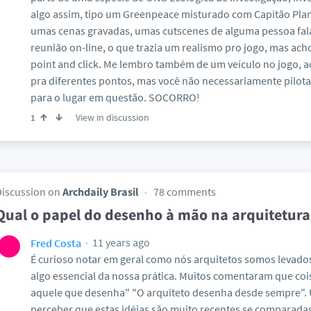
algo assim, tipo um Greenpeace misturado com Capitão Plan
umas cenas gravadas, umas cutscenes de alguma pessoa fa
reunião on-line, o que trazia um realismo pro jogo, mas ac
point and click. Me lembro também de um veículo no jogo, ach
pra diferentes pontos, mas você não necessariamente pilota
para o lugar em questão. SOCORRO!
View in discussion
1
Discussion on
Archdaily Brasil
78 comments
Qual o papel do desenho à mão na arquitetura
11 years ago
Fred Costa
É curioso notar em geral como nós arquitetos somos levado
algo essencial da nossa prática. Muitos comentaram que cois
aquele que desenha" "O arquiteto desenha desde sempre". U
perceber que estas idéias são muito recentes se comparadas