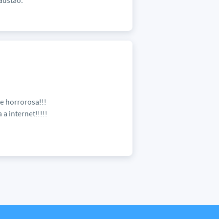
austão.
te horrorosa!!!
 a internet!!!!!