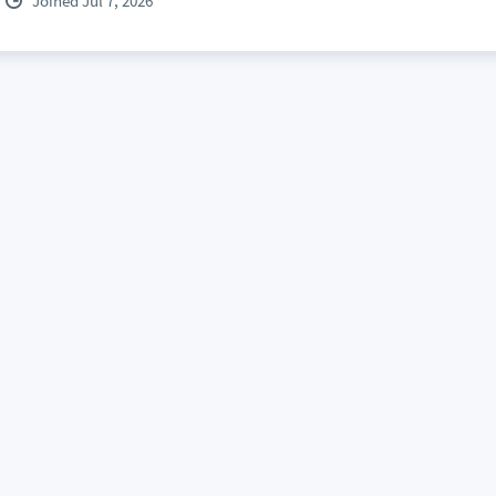
Joined Jul 7, 2026