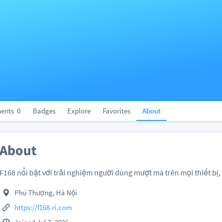
ents
0
Badges
Explore
Favorites
About
About
F168 nổi bật với trải nghiệm người dùng mượt mà trên mọi thiết bị,
Phú Thượng, Hà Nội
https://f168-ri.com