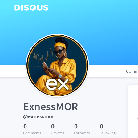
Comm
ExnessMOR
Ex
@exnessmor
0
0
0
0
Comments
Upvotes
Followers
Following