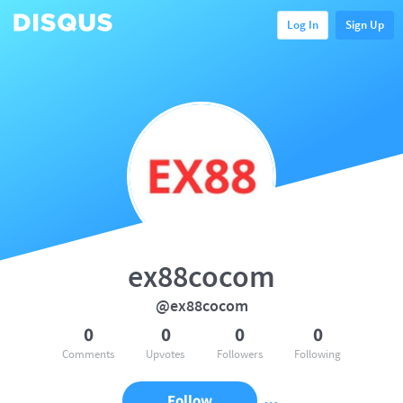
Log In
Sign Up
ex88cocom
@ex88cocom
0
0
0
0
Comments
Upvotes
Followers
Following
Follow