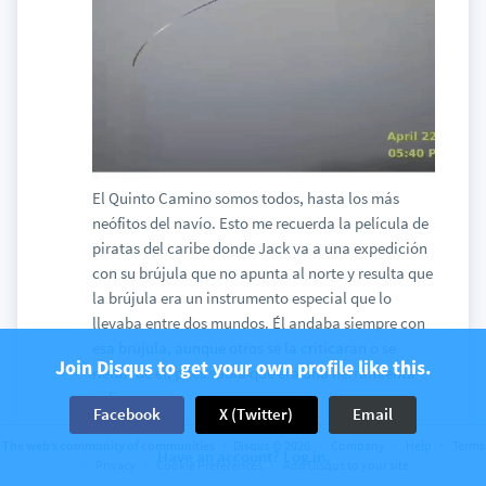
El Quinto Camino somos todos, hasta los más
neófitos del navío. Esto me recuerda la película de
piratas del caribe donde Jack va a una expedición
con su brújula que no apunta al norte y resulta que
la brújula era un instrumento especial que lo
llevaba entre dos mundos. Él andaba siempre con
esa brújula, aunque otros se la criticaran o se
Join Disqus to get your own profile like this.
rieran de él, pues sabía que era una herramienta
valiosa
Facebook
X (Twitter)
Email
Así son un poco los artículos de Morféo. A veces no
The web’s community of communities
Disqus © 2026
Company
Help
Terms
entendemos, pero los leemos varias veces para que
Have an account? Log in.
Privacy
Cookie Preferences
Add Disqus to your site
esa runas se reescriban y poco a poco se va