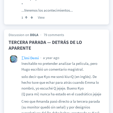
"
...Veremos los acontecimientos...
View
1
Discussion on
DDLA
79 comments
TERCERA PARADA — DETRÁS DE LO
APARENTE
a year ago
∑lmi Demi
Inevitable no pretender analizar la película, pero
Hugo escribió un comentario magistral.
solo decir que Kyo me sonó kiu=Q (en inglés). De
hecho tuve que echar para atrás cuando Emma lo
nombró, yo escuché Q jejeje. Bueno Kyo
(Q para mí) nunca ha estado en el cuadrático jejeje
Creo que Amanda pasó directo a la tercera parada
(su monitor quedó sin señal) y por designios
superlativos del Do debe haber ¿reseteado su Kar?