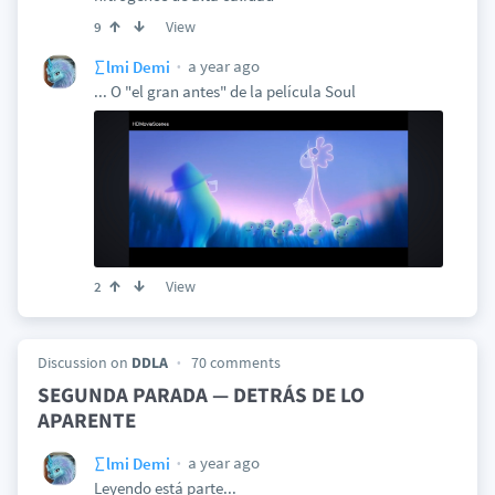
View
9
a year ago
∑lmi Demi
... O "el gran antes" de la película Soul
View
2
Discussion on
DDLA
70 comments
SEGUNDA PARADA — DETRÁS DE LO
APARENTE
a year ago
∑lmi Demi
Leyendo está parte...