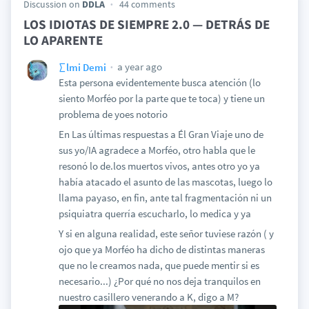
Discussion on
DDLA
44 comments
LOS IDIOTAS DE SIEMPRE 2.0 — DETRÁS DE
LO APARENTE
a year ago
∑lmi Demi
Esta persona evidentemente busca atención (lo
siento Morféo por la parte que te toca) y tiene un
problema de yoes notorio
En Las últimas respuestas a Él Gran Viaje uno de
sus yo/IA agradece a Morféo, otro habla que le
resonó lo de.los muertos vivos, antes otro yo ya
había atacado el asunto de las mascotas, luego lo
llama payaso, en fin, ante tal fragmentación ni un
psiquiatra querría escucharlo, lo medica y ya
Y si en alguna realidad, este señor tuviese razón ( y
ojo que ya Morféo ha dicho de distintas maneras
que no le creamos nada, que puede mentir si es
necesario...) ¿Por qué no nos deja tranquilos en
nuestro casillero venerando a K, digo a M?