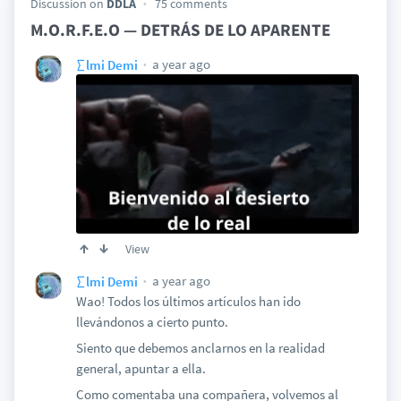
Discussion on
DDLA
75 comments
M.O.R.F.E.O — DETRÁS DE LO APARENTE
a year ago
∑lmi Demi
View
a year ago
∑lmi Demi
Wao! Todos los últimos artículos han ido
llevándonos a cierto punto.
Siento que debemos anclarnos en la realidad
general, apuntar a ella.
Como comentaba una compañera, volvemos al