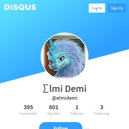
Log In
Sign Up
∑lmi Demi
@elmidemi
395
801
1
3
Comments
Upvotes
Follower
Following
Follow