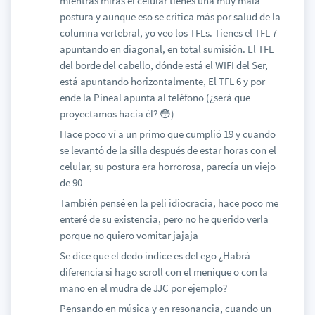
mientras miras el celular tienes una muy mala
postura y aunque eso se critica más por salud de la
columna vertebral, yo veo los TFLs. Tienes el TFL 7
apuntando en diagonal, en total sumisión. El TFL
del borde del cabello, dónde está el WIFI del Ser,
está apuntando horizontalmente, El TFL 6 y por
ende la Pineal apunta al teléfono (¿será que
proyectamos hacia él? 😳)
Hace poco ví a un primo que cumplió 19 y cuando
se levantó de la silla después de estar horas con el
celular, su postura era horrorosa, parecía un viejo
de 90
También pensé en la peli idiocracia, hace poco me
enteré de su existencia, pero no he querido verla
porque no quiero vomitar jajaja
Se dice que el dedo índice es del ego ¿Habrá
diferencia si hago scroll con el meñique o con la
mano en el mudra de JJC por ejemplo?
Pensando en música y en resonancia, cuando un