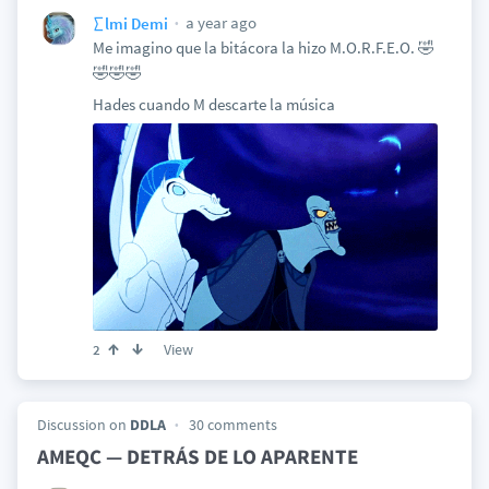
a year ago
∑lmi Demi
Me imagino que la bitácora la hizo M.O.R.F.E.O. 🤣
🤣🤣🤣
Hades cuando M descarte la música
View
2
Discussion on
DDLA
30 comments
AMEQC — DETRÁS DE LO APARENTE