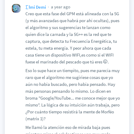
a year ago
∑lmi Demi
Creo que esta fase del GPM está alineada con la 5G
(y más avanzadas que habrá por ahí ocultas), pues
el algoritmo y sus sugerencias te lanzan como
quien dice la carnada y la 5G++ es la red que te
captura, que detecta tu Frecuencia Energética, tu
estela, tu meta energía. Y peor ahora que cada
casa tiene un dispositivo WIFI,es como si el WIFI
fuese el marinado del pescado que tú eres 🤭.
Eso lo supe hace un tiempito, pues me parecía muy
raro que el algoritmo me sugiriese cosas que yo
aún no había buscado, pero había pensado. Hay
más personas pensando lo mismo. Lo dicen en
broma "Google/YouTube... me conoce mejor que yo
mismo". La lógica de su intuición aún trabaja, pero
¿Por cuánto tiempo resistirá la mente de Morféo
(matrix 1)?
Me llamó la atención eso de mirada baja pues