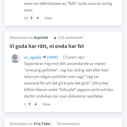
även om definitionen av "folk" tycks vara en aning
snäv.
View
12
Discussion on
Avpixlat
223 comments
Vi goda har rätt, ni onda har fel
13 years ago
el_aguila
19841
Opponerar mig mot ditt användande av myten
"ansvarig politiker". Jag har aldrig sett eller hört
talas om någon politiker som sagt "Jag tar
ansvaret för att det gick som det gick". Uttrycket
tillhör liksom ordet "folkvald" sagans värld och bör
därför undvikas när man diskuterar realiteter.
View
1
Discussion on
Fria Tider
78 comments