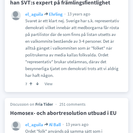
han SVT:s expert på främlingsfientlighet
13 years ago
el_aguila
Ehrling
Svaret är ett klart nej. Sverige har s.k. representativ
demokrati vilket innebär att medborgarna får rösta
på partilistor där de som finns på listan utsetts av
en valkommite bestående av 3-4 personer. Det är
alltså gänget i valkommiten som är "folket" när
politrukerna av media kallas folkvalda. Ordet
"representativ" brukar utelämnas, därav det
besynnerliga tjatet om demokrati trots att vi aldrig
har haft någon.
View
7
Discussion on
Fria Tider
251 comments
Homosex- och abortresolution utbuad i EU
13 years ago
el_aguila
Al Ball
Ordet "folk" används på samma sätt som i