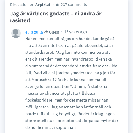
Discussion on
Avpixlat
237 comments
Jag är världens godaste – ni andra är
rasister!
13 years ago
el_aguila
Guest
När en minister tillfrågas om hur det kunde gå så
illa att Sven inte fick mat på äldreboendet, så är
standardsvaret: "Jag kan inte kommentera ett
enskilt ärende", men när invandrarpolitiken ska
diskuteras så är det standard att dra fram enskilda
fall, "vad ville ni [raderat/moderator] ha gjort för
att Maruschka 12 år skulle kunna komma till
Sverige för en operation?". Jimmy Å skulle ha
massor av chancer att platta till dessa
floskelspridare, men för det mesta missar han
möljligheten. Jag anser att han är för snäll och
borde tuffa till sig betydligt, för det är idag ingen
större intelletuell prestation att förpassa myter där
de hör hemma, i soptunnan