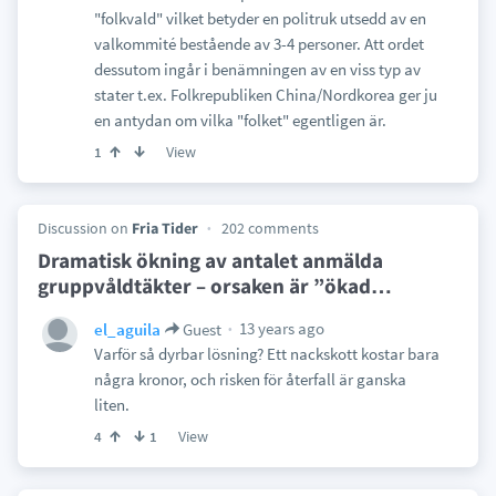
"folkvald" vilket betyder en politruk utsedd av en
valkommité bestående av 3-4 personer. Att ordet
dessutom ingår i benämningen av en viss typ av
stater t.ex. Folkrepubliken China/Nordkorea ger ju
en antydan om vilka "folket" egentligen är.
View
1
Discussion on
Fria Tider
202 comments
Dramatisk ökning av antalet anmälda
gruppvåldtäkter – orsaken är ”ökad
…
13 years ago
el_aguila
Guest
Varför så dyrbar lösning? Ett nackskott kostar bara
några kronor, och risken för återfall är ganska
liten.
View
4
1