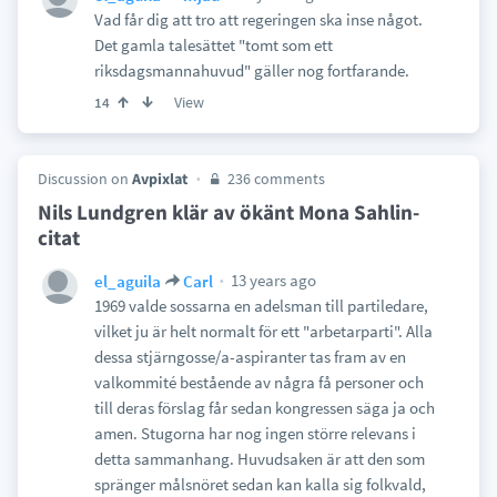
Vad får dig att tro att regeringen ska inse något.
Det gamla talesättet "tomt som ett
riksdagsmannahuvud" gäller nog fortfarande.
View
14
Discussion on
Avpixlat
236 comments
Nils Lundgren klär av ökänt Mona Sahlin-
citat
13 years ago
el_aguila
Carl
1969 valde sossarna en adelsman till partiledare,
vilket ju är helt normalt för ett "arbetarparti". Alla
dessa stjärngosse/a-aspiranter tas fram av en
valkommité bestående av några få personer och
till deras förslag får sedan kongressen säga ja och
amen. Stugorna har nog ingen större relevans i
detta sammanhang. Huvudsaken är att den som
spränger målsnöret sedan kan kalla sig folkvald,