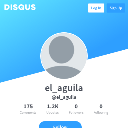
Log In
Sign Up
el_aguila
@el_aguila
175
1.2K
0
0
Comments
Upvotes
Followers
Following
Follow