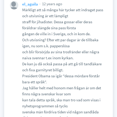
12 years ago
el_aguila
Märkligt att så många här tycker att indraget pass
och utvisning är ett lämpligt
straff för jihadister. Dessa gossar eller deras
föräldrar slängde sina pass första
gången de ville in i Sverige, och in kom de.
Och utvisning? Efter ett par dagar är de tillbaka
igen, nu som s.k. papperslösa
och blir försörjda av sina trosfränder eller några
naiva svennar t.ex inom kyrkan.
De kan ju då också passa på att gå till tandläkare
och fixa garnityret billigt.
President Obama sa igår "dessa mördare förstår
bara ett språk".
Jag håller helt med honom men frågan är om det
finns några svenskar kvar som
kan tala detta språk, ska man tro vad som visas i
nyhetsprogrammen så tycks
svenska män fördriva tiden vid någon sandlåda