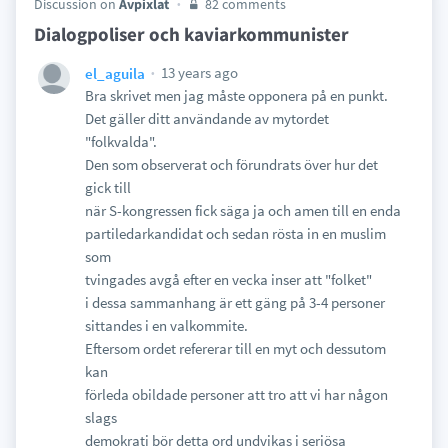
Discussion on
Avpixlat
82 comments
Dialogpoliser och kaviarkommunister
13 years ago
el_aguila
Bra skrivet men jag måste opponera på en punkt.
Det gäller ditt användande av mytordet
"folkvalda".
Den som observerat och förundrats över hur det
gick till
när S-kongressen fick säga ja och amen till en enda
partiledarkandidat och sedan rösta in en muslim
som
tvingades avgå efter en vecka inser att "folket"
i dessa sammanhang är ett gäng på 3-4 personer
sittandes i en valkommite.
Eftersom ordet refererar till en myt och dessutom
kan
förleda obildade personer att tro att vi har någon
slags
demokrati bör detta ord undvikas i seriösa