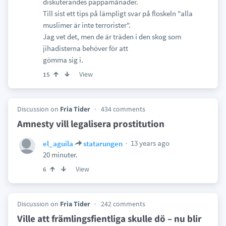
diskuterandes pappamånader.
Till sist ett tips på lämpligt svar på floskeln "alla
muslimer är inte terrorister".
Jag vet det, men de är träden i den skog som
jihadisterna behöver för att
gömma sig i.
View
15
Discussion on
Fria Tider
434 comments
Amnesty vill legalisera prostitution
13 years ago
el_aguila
statarungen
20 minuter.
View
6
Discussion on
Fria Tider
242 comments
Ville att främlingsfientliga skulle dö – nu blir