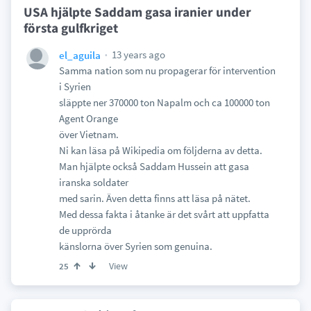
USA hjälpte Saddam gasa iranier under
första gulfkriget
13 years ago
el_aguila
Samma nation som nu propagerar för intervention
i Syrien
släppte ner 370000 ton Napalm och ca 100000 ton
Agent Orange
över Vietnam.
Ni kan läsa på Wikipedia om följderna av detta.
Man hjälpte också Saddam Hussein att gasa
iranska soldater
med sarin. Även detta finns att läsa på nätet.
Med dessa fakta i åtanke är det svårt att uppfatta
de upprörda
känslorna över Syrien som genuina.
View
25