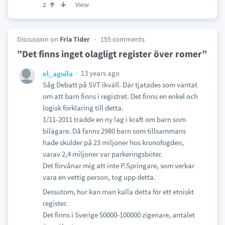
View
2
Discussion on
Fria Tider
155 comments
”Det finns inget olagligt register över romer”
13 years ago
el_aguila
Såg Debatt på SVT ikväll. Där tjatades som väntat
om att barn finns i registret. Det finns en enkel och
logisk förklaring till detta.
1/11-2011 trädde en ny lag i kraft om barn som
bilägare. Då fanns 2980 barn som tillsammans
hade skulder på 23 miljoner hos kronofogden,
varav 2,4 miljoner var parkeringsböter.
Det förvånar mig att inte P.Springare, som verkar
vara en vettig person, tog upp detta.
Dessutom, hur kan man kalla detta för ett etniskt
register.
Det finns i Sverige 50000-100000 zigenare, antalet