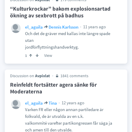
“Kulturkrockar” bakom explosionsartad
ökning av sexbrott på badhus
11 years ago
el_aguila
Dennis Karlsson
Och det de gräver med kallas inte längre spade
utan
jordförflyttningshandverktyg.
View
1
Discussion on
Avpixlat
1841 comments
Reinfeldt fortsätter agera sänke för
Moderaterna
12 years ago
el_aguila
Tina
Varken FR eller någon annan partiledare är
folkvald, de är utvalda av en s.k.
valkommité varefter partikongressen får säga ja
och amen till den utvalde.