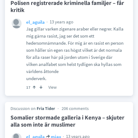
Polisen registrerade kriminella familjer – får
kritik
13 years ago
el_aguila
Jag gillar varken zigenare araber eller negrer. Kalla
mig gärna rasist, jag ser det som ett
hedersomnämnande. För mig är en rasist en person
som håller sin egen ras högst vilket är det normala
för alla raser här på jorden utom i Sverige där
vilken analfabet som helst tydligen ska hyllas som
världens åttonde
underverk.
View
17
Discussion on
Fria Tider
206 comments
Somalier stormade galleria i Kenya – skjuter
alla som inte är muslimer
13 years ago
el_aguila
mjau