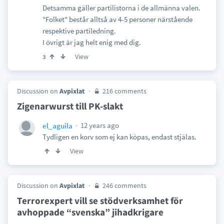
Detsamma gäller partilistorna i de allmänna valen.
"Folket" består alltså av 4-5 personer närstående
respektive partiledning.
I övrigt är jag helt enig med dig.
View
3
Discussion on
Avpixlat
216 comments
Zigenarwurst till PK-slakt
12 years ago
el_aguila
Tydligen en korv som ej kan köpas, endast stjälas.
View
Discussion on
Avpixlat
246 comments
Terrorexpert vill se stödverksamhet för
avhoppade “svenska” jihadkrigare