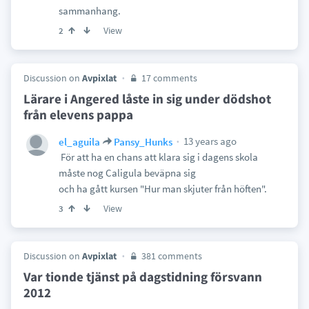
sammanhang.
View
2
Discussion on
Avpixlat
17 comments
Lärare i Angered låste in sig under dödshot
från elevens pappa
13 years ago
el_aguila
Pansy_Hunks
För att ha en chans att klara sig i dagens skola
måste nog Caligula beväpna sig
och ha gått kursen "Hur man skjuter från höften".
View
3
Discussion on
Avpixlat
381 comments
Var tionde tjänst på dagstidning försvann
2012