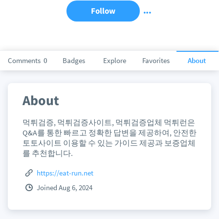
Follow
Comments
0
Badges
Explore
Favorites
About
About
먹튀검증, 먹튀검증사이트, 먹튀검증업체 먹튀런은
Q&A를 통한 빠르고 정확한 답변을 제공하여, 안전한
토토사이트 이용할 수 있는 가이드 제공과 보증업체
를 추천합니다.
https://eat-run.net
Joined Aug 6, 2024