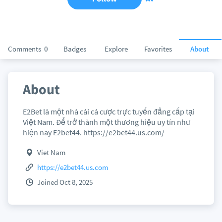
Comments
0
Badges
Explore
Favorites
About
About
E2Bet là một nhà cái cá cược trực tuyến đẳng cấp tại
Việt Nam. Để trở thành một thương hiệu uy tín như
hiện nay E2bet44. https://e2bet44.us.com/
Viet Nam
https://e2bet44.us.com
Joined Oct 8, 2025