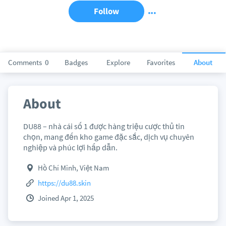
Follow
Comments
0
Badges
Explore
Favorites
About
About
DU88 – nhà cái số 1 được hàng triệu cược thủ tin
chọn, mang đến kho game đặc sắc, dịch vụ chuyên
nghiệp và phúc lợi hấp dẫn.
Hồ Chí Minh, Việt Nam
https://du88.skin
Joined Apr 1, 2025