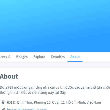
ents
0
Badges
Explore
Favorites
About
About
Dola789 một trong những nhà cái uy tín được các game thủ lựa chọ
thông tin chi tiết về nền tảng này tại đây.
601 Đ. Bình Thới, Phường 10, Quận 11, Hồ Chí Minh, Việt Nam
https://bllodstock.uk.com