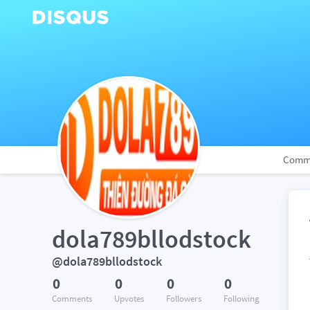
Comm
dola789bllodstock
@dola789bllodstock
0
0
0
0
Comments
Upvotes
Followers
Following