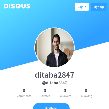
Log In
Sign Up
ditaba2847
@ditaba2847
0
0
0
0
Comments
Upvotes
Followers
Following
Follow