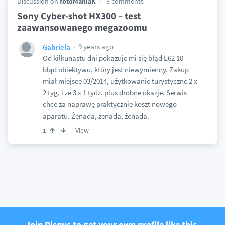
Discussion on
fotoManiaK
3 comments
Sony Cyber-shot HX300 – test
zaawansowanego megazoomu
9 years ago
Gabriela
Od kilkunastu dni pokazuje mi się błąd E62 10 -
błąd obiektywu, który jest niewymienny. Zakup
miał miejsce 03/2014, użytkowanie turystyczne 2 x
2 tyg. i ze 3 x 1 tydz. plus drobne okazje. Serwis
chce za naprawę praktycznie koszt nowego
aparatu. Żenada, żenada, żenada.
View
1
Join Disqus to get your own profile like this.