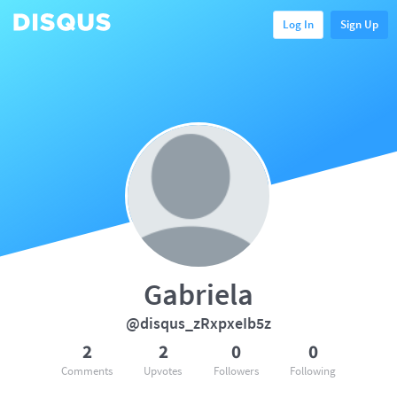
Log In
Sign Up
Gabriela
@disqus_zRxpxeIb5z
2
2
0
0
Comments
Upvotes
Followers
Following