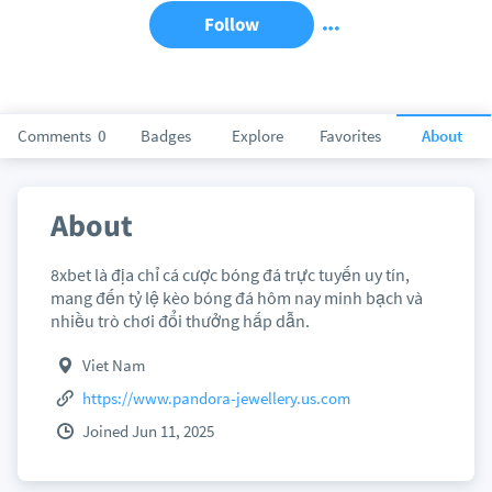
Follow
Comments
0
Badges
Explore
Favorites
About
About
8xbet là địa chỉ cá cược bóng đá trực tuyến uy tín,
mang đến tỷ lệ kèo bóng đá hôm nay minh bạch và
nhiều trò chơi đổi thưởng hấp dẫn.
Viet Nam
https://www.pandora-jewellery.us.com
Joined Jun 11, 2025