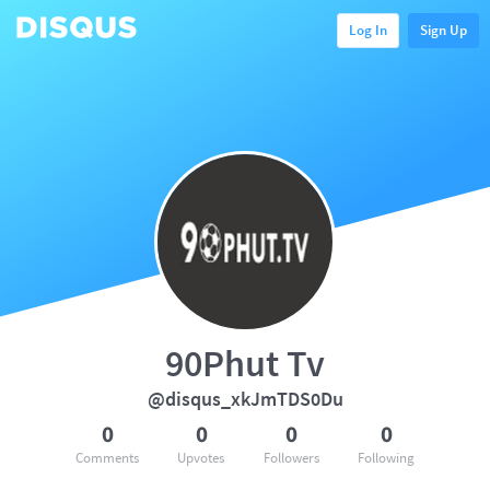
Log In
Sign Up
90Phut Tv
@disqus_xkJmTDS0Du
0
0
0
0
Comments
Upvotes
Followers
Following