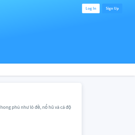
Log In
Sign Up
phong phú như lô đề, nổ hũ và cá độ