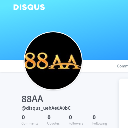
Comm
88AA
@disqus_uehAe0A0bC
0
0
0
0
Comments
Upvotes
Followers
Following