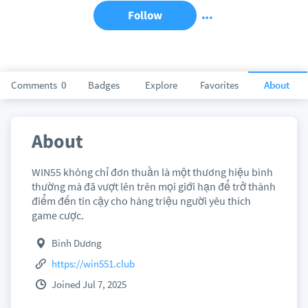
Follow
Comments
0
Badges
Explore
Favorites
About
About
WIN55 không chỉ đơn thuần là một thương hiệu bình
thường mà đã vượt lên trên mọi giới hạn để trở thành
điểm đến tin cậy cho hàng triệu người yêu thích
game cược.
Bình Dương
https://win551.club
Joined Jul 7, 2025