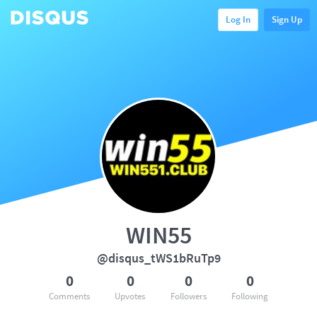
Log In
Sign Up
WIN55
@disqus_tWS1bRuTp9
0
0
0
0
Comments
Upvotes
Followers
Following