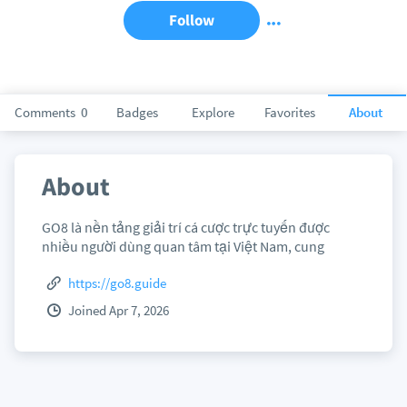
Follow
Comments
0
Badges
Explore
Favorites
About
About
GO8 là nền tảng giải trí cá cược trực tuyến được
nhiều người dùng quan tâm tại Việt Nam, cung
https://go8.guide
Joined Apr 7, 2026