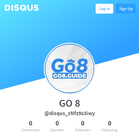
Log In
Sign Up
GO 8
@disqus_sNfz9s3iwy
0
0
0
0
Comments
Upvotes
Followers
Following