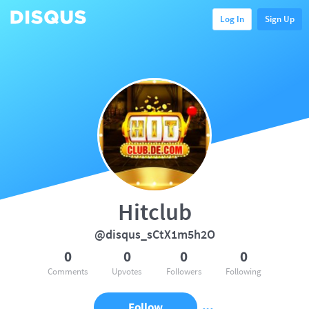
Log In
Sign Up
Hitclub
@disqus_sCtX1m5h2O
0
0
0
0
Comments
Upvotes
Followers
Following
Follow