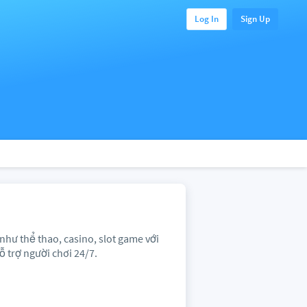
Log In
Sign Up
 như thể thao, casino, slot game với
ỗ trợ người chơi 24/7.