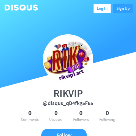
Log In
Sign Up
RIKVIP
@disqus_qD4fkg5F65
0
0
0
0
Comments
Upvotes
Followers
Following
Follow