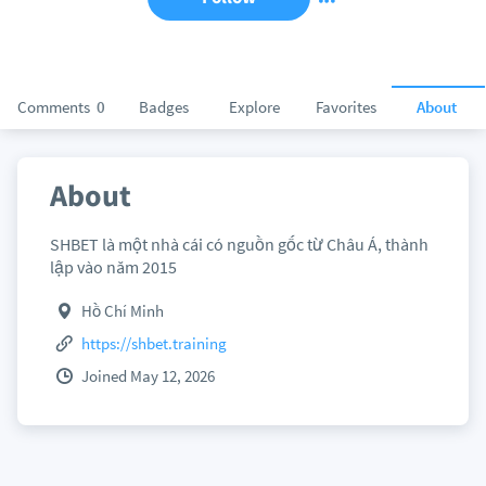
Comments
0
Badges
Explore
Favorites
About
About
SHBET là một nhà cái có nguồn gốc từ Châu Á, thành
lập vào năm 2015
Hồ Chí Minh
https://shbet.training
Joined May 12, 2026