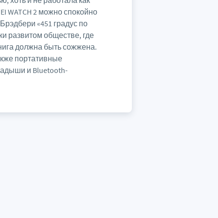
, хоть и не работала как
EI WATCH 2 можно спокойно
 Брэдбери «451 градус по
ки развитом обществе, где
нига должна быть сожжена.
также портативные
адыши и Bluetooth-