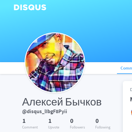
Comm
Алексей Бычков
@disqus_lIbgF8Pyii
1
1
0
0
Comment
Upvote
Followers
Following