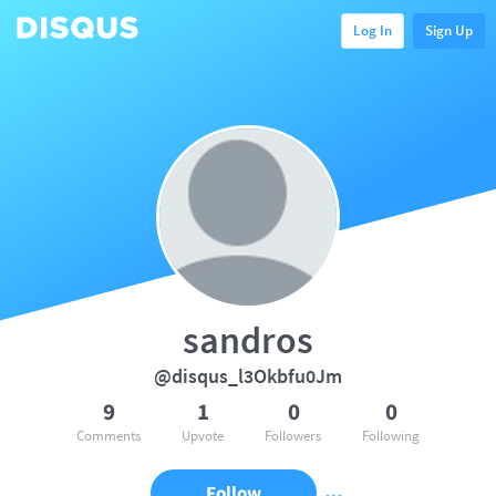
Log In
Sign Up
sandros
@disqus_l3Okbfu0Jm
9
1
0
0
Comments
Upvote
Followers
Following
Follow