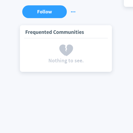
Follow
Frequented Communities
Nothing to see.