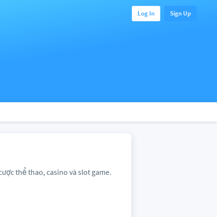
Log In
Sign Up
cược thể thao, casino và slot game.