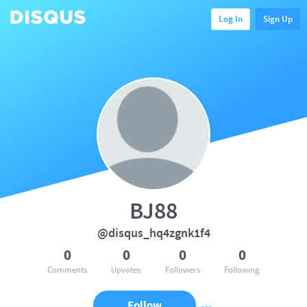
Log In
Sign Up
BJ88
@disqus_hq4zgnk1f4
0
0
0
0
Comments
Upvotes
Followers
Following
Follow