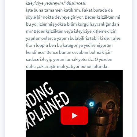
izleyiciye yedireyim." düşüncesi.
İşte buna tamamen katılırım. Fakat burada da
şöyle bir nokta devreye giriyor. Beceriksizlikten mi
bu yol izlenmiş yoksa bilim kurgu hayranlığından
mı? Beceriksizlikten veya izleyiciye kitlemek için
yapılan onlarca yapım bulabiliriz tabii ki de. Tales
from loop'u ben bu kategoriye yediremiyorum
kendimce. Bence bunun cevabını bulmak için
sadece izleyip yorumlamak yetersiz. O yüzden
daha çok araştırmak yatıyor bunun altında.