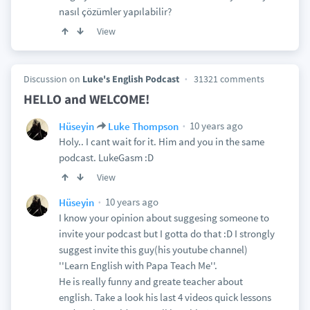
nasıl çözümler yapılabilir?
View
Discussion on
Luke's English Podcast
31321 comments
HELLO and WELCOME!
10 years ago
Hüseyin
Luke Thompson
Holy.. I cant wait for it. Him and you in the same
podcast. LukeGasm :D
View
10 years ago
Hüseyin
I know your opinion about suggesing someone to
invite your podcast but I gotta do that :D I strongly
suggest invite this guy(his youtube channel)
''Learn English with Papa Teach Me''.
He is really funny and greate teacher about
english. Take a look his last 4 videos quick lessons