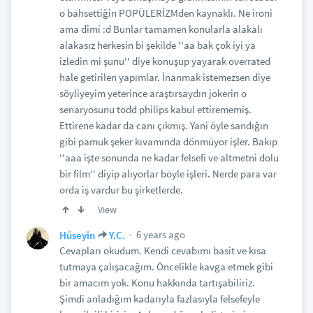
o bahsettiğin POPÜLERİZMden kaynaklı. Ne ironi
ama dimi :d Bunlar tamamen konularla alakalı
alakasız herkesin bi şekilde ''aa bak çok iyi ya
izledin mi şunu'' diye konuşup yayarak overrated
hale getirilen yapımlar. İnanmak istemezsen diye
söyliyeyim yeterince araştırsaydın jokerin o
senaryosunu todd philips kabul ettirememiş.
Ettirene kadar da canı çıkmış. Yani öyle sandığın
gibi pamuk şeker kıvamında dönmüyor işler. Bakıp
''aaa işte sonunda ne kadar felsefi ve altmetni dolu
bir film'' diyip alıyorlar böyle işleri. Nerde para var
orda iş vardur bu şirketlerde.
View
6 years ago
Hüseyin
Y.C.
Cevapları okudum. Kendi cevabımı basit ve kısa
tutmaya çalışacağım. Öncelikle kavga etmek gibi
bir amacım yok. Konu hakkında tartışabiliriz.
Şimdi anladığım kadarıyla fazlasıyla felsefeyle