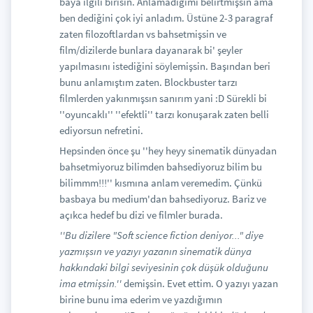
baya ilgili birisin. Anlamadığımı belirtmişsin ama
ben dediğini çok iyi anladım. Üstüne 2-3 paragraf
zaten filozoftlardan vs bahsetmişsin ve
film/dizilerde bunlara dayanarak bi' şeyler
yapılmasını istediğini söylemişsin. Başından beri
bunu anlamıştım zaten. Blockbuster tarzı
filmlerden yakınmışsın sanırım yani :D Sürekli bi
''oyuncaklı'' ''efektli'' tarzı konuşarak zaten belli
ediyorsun nefretini.
Hepsinden önce şu ''hey heyy sinematik dünyadan
bahsetmiyoruz bilimden bahsediyoruz bilim bu
bilimmm!!!'' kısmına anlam veremedim. Çünkü
basbaya bu medium'dan bahsediyoruz. Bariz ve
açıkca hedef bu dizi ve filmler burada.
''Bu dizilere "Soft science fiction deniyor..." diye
yazmışsın ve yazıyı yazanın sinematik dünya
hakkındaki bilgi seviyesinin çok düşük olduğunu
ima etmişsin.''
demişsin. Evet ettim. O yazıyı yazan
birine bunu ima ederim ve yazdığımın