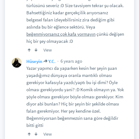
türlüsünü severiz :D Size tavsiyem tekrar şu olacak.
Bahsettiğiniz kadar gerçekçilik arıyorsanız
belgesel falan izleyebilirsiniz zira dediğim gibi
aslında bu bir eğlence sektörü. Veya
beğenmiyorsanız çok kafa yormayın
çünkü değişen
hiç bir şey olmayacak :D
View
6 years ago
Hüseyin
Y.C.
Yazar yapımcı da yaparken kesin her şeyin şuan
yaşadığımız dünyaya oranla mantıklı olması
gerekiyor kafasıyla yazdı/yaptı bu işi dimi? Öyle
olması gerekiyordu yani? :D Komik olmayın ya. Yok
şöyle olması gerekiyor böyle olması gerekiyor. Kim
diyor abi bunları? Hiç bir şeyin bir şekilde olması
falan gerekmiyor. Her şey kendine özel.
Beğenmiyorsan beğenmezsin sana göre değildir
bitti gitti
View