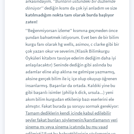
arkasındayım.
''Bunların üstündeki bir düzlemde
dönüyor''
dediğin kısmı da çok iyi anladım ve size
katılmadığım nokta tam olarak burda başlıyor
zaten!
''Beğenmiyorsan izleme'' kısmına geçmeden önce
şundan bahsetmek istiyorum. Evet ben de bir bilim
kurgu fanı olarak hg wells, asimov, c clarke gibi bir
çok yazarı okur ve severim.(Klasik Bilimkurgu
Öyküleri kitabını tavsiye ederim dediğim daha iyi
anlaşılacaktır) Seninde dediğin gibi aslında bu
adamlar eline alıp aklına ne gelmişse yazmamış,
aksine gerçek bilim ile iç içe olup okuyup öğrenen
insanlarmış. Başarılar da ortada. Kaldıki yine bu
gibi başarılı isimler (philip k dick, ursula...) yeni
akım bilim kurgudan etkilenip bazı eserlerini ele
almıştır. Fakat burada şu soruyu sormak gerekiyor:
Tamam dediklerin kendi içinde kabul edilebilir
şeyler fakat bunları söylemenin/kanıtlamanın yeri
sinema mı veya sinema icatında bu mu vaad
edilmişti?
Evet bu bahsettiklerinin söylemenin ve