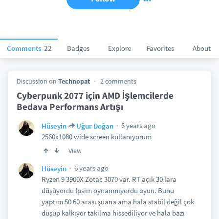
Comments
22
Badges
Explore
Favorites
About
Discussion on
Technopat
2 comments
Cyberpunk 2077 için AMD İşlemcilerde
Bedava Performans Artışı
6 years ago
Hüseyin
Uğur Doğan
2560x1080 wide screen kullanıyorum
View
6 years ago
Hüseyin
Ryzen 9 3900X Zotac 3070 var. RT açık 30 lara
düşüyordu fpsim oynanmıyordu oyun. Bunu
yaptım 50 60 arası şuana ama hala stabil değil çok
düşüp kalkıyor takılma hissediliyor ve hala bazı