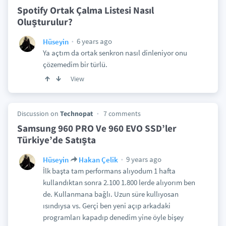
Spotify Ortak Çalma Listesi Nasıl
Oluşturulur?
6 years ago
Hüseyin
Ya açtım da ortak senkron nasıl dinleniyor onu
çözemedim bir türlü.
View
Discussion on
Technopat
7 comments
Samsung 960 PRO Ve 960 EVO SSD’ler
Türkiye’de Satışta
9 years ago
Hüseyin
Hakan Çelik
İlk başta tam performans alıyodum 1 hafta
kullandıktan sonra 2.100 1.800 lerde alıyorım ben
de. Kullanmana bağlı. Uzun süre kullıyosan
ısındıysa vs. Gerçi ben yeni açıp arkadaki
programları kapadıp denedim yine öyle bişey