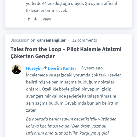
yerlerde 44lere düştüğü oluyor. Şu oyunu official
fixlesinler biran evvel...
View
Discussion on
Kahramangiller
12 comments
Tales from the Loop – Pilot Kalemle Ateizmi
Çökerten Gençler
6 years ago
Hüseyin
Devrim Kunter
İncelemede ve aşağıdaki yorumda çok farklı şeyler
belirtilmiş ve benim saçma bulduğum noktalar
onlardı. Özellikle böyle güzel bir yapımı gidip
avangers minvalinde şeylerle karşılaştırılmasını
aşırı saçma buldum.Cevabımda bunları belirttim
zaten.
Bu noktada benim savım beceriksizlik yüzünden
kolaya kaçılması ya da "Ben dram yazmak
istiyorum ama tutmaz bilim kurguymuş gibi