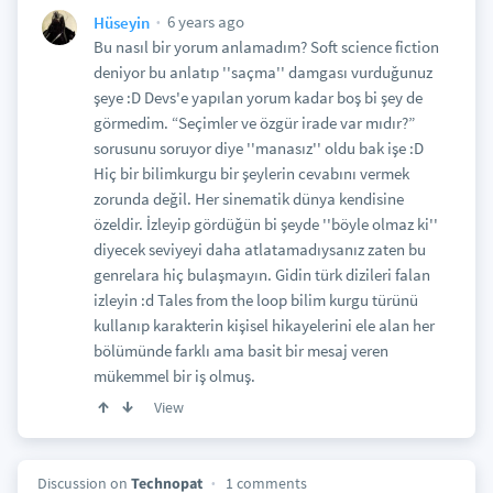
6 years ago
Hüseyin
Bu nasıl bir yorum anlamadım? Soft science fiction
deniyor bu anlatıp ''saçma'' damgası vurduğunuz
şeye :D Devs'e yapılan yorum kadar boş bi şey de
görmedim. “Seçimler ve özgür irade var mıdır?”
sorusunu soruyor diye ''manasız'' oldu bak işe :D
Hiç bir bilimkurgu bir şeylerin cevabını vermek
zorunda değil. Her sinematik dünya kendisine
özeldir. İzleyip gördüğün bi şeyde ''böyle olmaz ki''
diyecek seviyeyi daha atlatamadıysanız zaten bu
genrelara hiç bulaşmayın. Gidin türk dizileri falan
izleyin :d Tales from the loop bilim kurgu türünü
kullanıp karakterin kişisel hikayelerini ele alan her
bölümünde farklı ama basit bir mesaj veren
mükemmel bir iş olmuş.
View
Discussion on
Technopat
1 comments