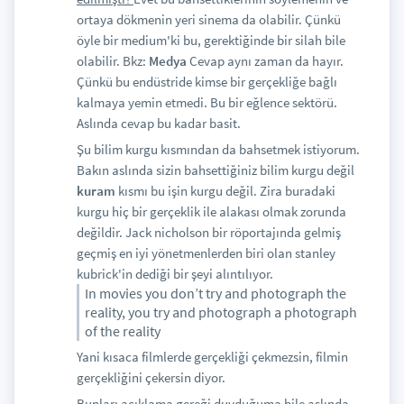
ortaya dökmenin yeri sinema da olabilir. Çünkü
öyle bir medium'ki bu, gerektiğinde bir silah bile
olabilir. Bkz:
Medya
Cevap aynı zaman da hayır.
Çünkü bu endüstride kimse bir gerçekliğe bağlı
kalmaya yemin etmedi. Bu bir eğlence sektörü.
Aslında cevap bu kadar basit.
Şu bilim kurgu kısmından da bahsetmek istiyorum.
Bakın aslında sizin bahsettiğiniz bilim kurgu değil
kuram
kısmı bu işin kurgu değil. Zira buradaki
kurgu hiç bir gerçeklik ile alakası olmak zorunda
değildir. Jack nicholson bir röportajında gelmiş
geçmiş en iyi yönetmenlerden biri olan stanley
kubrick'in dediği bir şeyi alıntılıyor.
In movies you don’t try and photograph the
reality, you try and photograph a photograph
of the reality
Yani kısaca filmlerde gerçekliği çekmezsin, filmin
gerçekliğini çekersin diyor.
Bunları açıklama gereği duyduğuma bile aslında