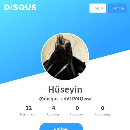
Log In
Sign Up
Hüseyin
@disqus_cdV1R0tQww
22
4
0
0
Comments
Upvotes
Followers
Following
Follow