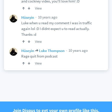
and cockney video, you'll love him! :D
View
10 years ago
Hüseyin
Luke when u read my comment I was in traffic
again lol :D I didnt expect u to read actually.
Thanks :d
View
10 years ago
Hüseyin
Luke Thompson
Rage quit from podcast
View
Join Disqus to get your own profile like this.