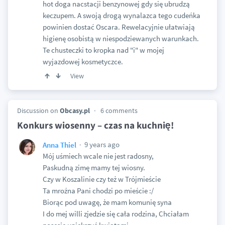
hot doga nacstacji benzynowej gdy się ubrudzą
keczupem. A swoją drogą wynalazca tego cudeńka
powinien dostać Oscara. Rewelacyjnie ułatwiają
higienę osobistą w niespodziewanych warunkach.
Te chusteczki to kropka nad "i" w mojej
wyjazdowej kosmetyczce.
View
Discussion on
Obcasy.pl
6 comments
Konkurs wiosenny – czas na kuchnię!
9 years ago
Anna Thiel
Mój uśmiech wcale nie jest radosny,
Paskudną zimę mamy tej wiosny.
Czy w Koszalinie czy też w Trójmieście
Ta mroźna Pani chodzi po mieście :/
Biorąc pod uwagę, że mam komunię syna
I do mej willi zjedzie się cała rodzina, Chciałam