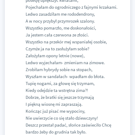
posesję upiększyć kwiatami,
Pojechałam do ogrodniczego z fajnymi krzakami.
Ledwo zasadziłam me rododendrony,
A w nocy przybył przymrozek szalony.
Wszystko pomarzło, me doskonałości,
Ja jestem cała czerwona ze złości.
Wszystko na przekór mej wspaniałej osobie,
Czymże ja na to zasłużyłam sobie?
Założyłam opony letnie (nowe),
Ledwo wyjechałam- zmieniam na zimowe.
Zrobiłam hybrydy sobie na stopach,
Wyszłam w sandałach- wpadłam do błota.
Tupię nogami, za głowę się trzymam,
Kiedy odejdzie ta wstrętna zima?!
Dobrze, że bratki się jeszcze trzymają
I piękną wiosnę mi zapraszają.
Kończąc już pisać me wypociny,
Nie uwierzycie co się stało dziewczyny!
Deszcz przestał padać, słońce zaświeciło Chcę
bardzo żeby do grudnia tak było.