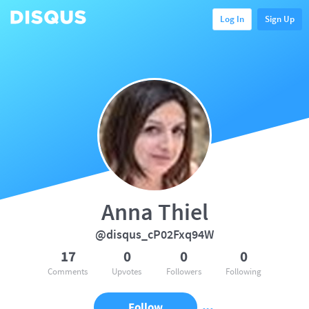
Log In
Sign Up
Anna Thiel
@disqus_cP02Fxq94W
17
0
0
0
Comments
Upvotes
Followers
Following
Follow