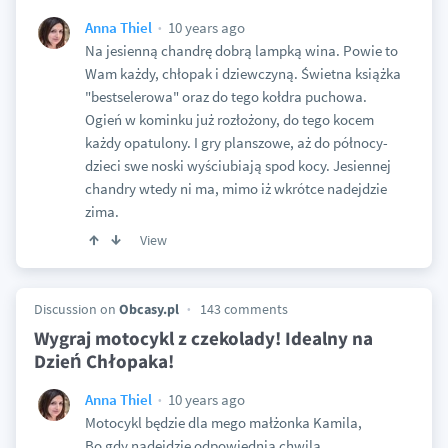
10 years ago
Anna Thiel
Na jesienną chandrę dobrą lampką wina. Powie to
Wam każdy, chłopak i dziewczyną. Świetna książka
"bestselerowa" oraz do tego kołdra puchowa.
Ogień w kominku już rozłożony, do tego kocem
każdy opatulony. I gry planszowe, aż do północy-
dzieci swe noski wyściubiają spod kocy. Jesiennej
chandry wtedy ni ma, mimo iż wkrótce nadejdzie
zima.
View
Discussion on
Obcasy.pl
143 comments
Wygraj motocykl z czekolady! Idealny na
Dzień Chłopaka!
10 years ago
Anna Thiel
Motocykl będzie dla mego małżonka Kamila,
Bo gdy nadejdzie odpowiednia chwila,