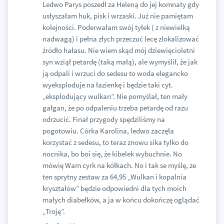
Ledwo Parys poszedł za Heleną do jej komnaty gdy
usłyszałam huk, pisk i wrzaski. Już nie pamiętam
kolejności. Poderwałam swój tyłek ( z niewielką
nadwagą) i pełna złych przeczuć lecę zlokalizować
źródło hałasu. Nie wiem skąd mój dziewięcioletni
syn wziął petardę (taką małą), ale wymyślił, że jak
ją odpali i wrzuci do sedesu to woda elegancko
wyeksploduje na łazienkę i będzie taki cyt.
„eksplodujący wulkan”. Nie pomyślał, ten mały
gałgan, że po odpaleniu trzeba petardę od razu
odrzucić. Finał przygody spędziliśmy na
pogotowiu. Córka Karolina, ledwo zaczęła
korzystać z sedesu, to teraz znowu sika tylko do
nocnika, bo boi się, że kibelek wybuchnie. No
mówię Wam cyrk na kółkach. No i tak se myślę, ze
ten sprytny zestaw za 64,95 „Wulkan i kopalnia
kryształów” będzie odpowiedni dla tych moich
małych diabełków, a ja w końcu dokończę oglądać
„Troję”.