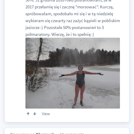
2017 przełamię się i zacznę "morsować". Kurczę,
spróbowałam, spodobało mi się i w tą niedzielę
wybieram się czwarty raz zażyć kąpieli w pobliskim
jeziorze :) Pozostałe 50% postanowień to 3
półmaratony. Wierzę, że i to spełnię :)
View