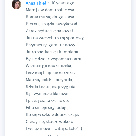
10 years ago
Anna Thiel
Mam ja w domu sobie Asa,
Kłania mu się druga klasa.
Piórnik, książki naszykował
Zaraz będzie się pakował.
Już na wierzchu strój sportowy,
Przymierzył garnitur nowy.
Jutro spotka się z kumplami
By się dzielić wspomnieniami.
Wkrótce go nauka czeka,
Lecz mój Filip nie narzeka.
Matma, polski i przyroda,
Szkoła też to jest przygoda.
Są i wycieczki klasowe
I przeżycia także nowe.
Filip śmieje się, raduje,
Bo się w szkole dobrze czuje.
Cieszy się, skacze wokoło
I wciąż mówi :"witaj szkoło" :)