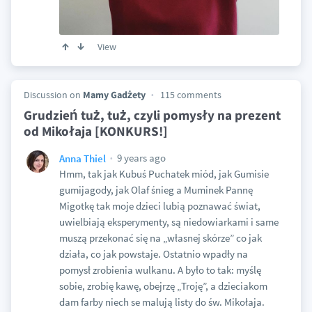
View
Discussion on
Mamy Gadżety
115 comments
Grudzień tuż, tuż, czyli pomysły na prezent
od Mikołaja [KONKURS!]
9 years ago
Anna Thiel
Hmm, tak jak Kubuś Puchatek miód, jak Gumisie
gumijagody, jak Olaf śnieg a Muminek Pannę
Migotkę tak moje dzieci lubią poznawać świat,
uwielbiają eksperymenty, są niedowiarkami i same
muszą przekonać się na „własnej skórze” co jak
działa, co jak powstaje. Ostatnio wpadły na
pomysł zrobienia wulkanu. A było to tak: myślę
sobie, zrobię kawę, obejrzę „Troję”, a dzieciakom
dam farby niech se malują listy do św. Mikołaja.