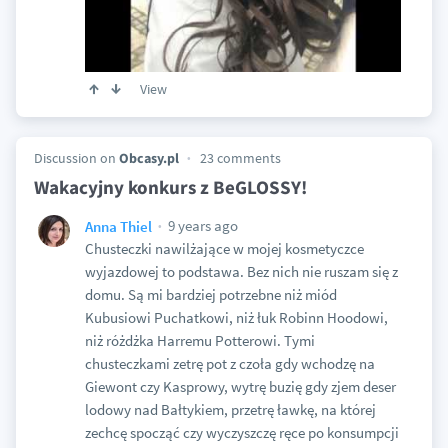
View
Discussion on
Obcasy.pl
23 comments
Wakacyjny konkurs z BeGLOSSY!
9 years ago
Anna Thiel
Chusteczki nawilżające w mojej kosmetyczce
wyjazdowej to podstawa. Bez nich nie ruszam się z
domu. Są mi bardziej potrzebne niż miód
Kubusiowi Puchatkowi, niż łuk Robinn Hoodowi,
niż różdżka Harremu Potterowi. Tymi
chusteczkami zetrę pot z czoła gdy wchodzę na
Giewont czy Kasprowy, wytrę buzię gdy zjem deser
lodowy nad Bałtykiem, przetrę ławkę, na której
zechcę spocząć czy wyczyszczę ręce po konsumpcji