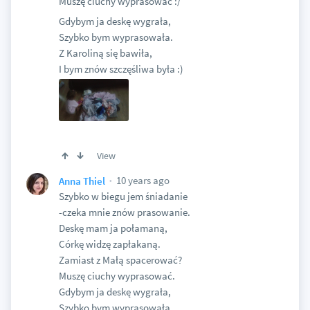
Muszę ciuchy wyprasować :/
Gdybym ja deskę wygrała,
Szybko bym wyprasowała.
Z Karoliną się bawiła,
I bym znów szczęśliwa była :)
View
10 years ago
Anna Thiel
Szybko w biegu jem śniadanie
-czeka mnie znów prasowanie.
Deskę mam ja połamaną,
Córkę widzę zapłakaną.
Zamiast z Małą spacerować?
Muszę ciuchy wyprasować.
Gdybym ja deskę wygrała,
Szybko bym wyprasowała.