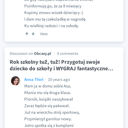
Poinformuję go, że za 8 miesięcy
Kupimy znowu wózek dziecięcy :)
I dam mu tę czekoladkę w nagrodę
Ku wielkiej radości i na osłodę.
View
Discussion on
Obcasy.pl
9 comments
Rok szkolny tuż, tuż! Przygotuj swoje
dziecko do szkoły i WYGRAJ fantastyczne
…
10 years ago
Anna Thiel
Mam ja w domu sobie Asa,
Kłania mu się druga klasa.
Piórnik, książki naszykował
Zaraz będzie się pakował.
Już na wierzchu strój sportowy,
Przymierzył garnitur nowy.
Jutro spotka się z kumplami