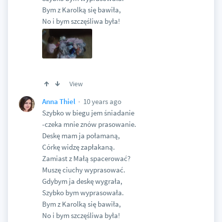
Bym z Karolką się bawiła,
No i bym szczęśliwa była!
View
10 years ago
Anna Thiel
Szybko w biegu jem śniadanie
-czeka mnie znów prasowanie.
Deskę mam ja połamaną,
Córkę widzę zapłakaną.
Zamiast z Małą spacerować?
Muszę ciuchy wyprasować.
Gdybym ja deskę wygrała,
Szybko bym wyprasowała.
Bym z Karolką się bawiła,
No i bym szczęśliwa była!