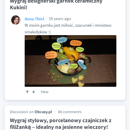
Wygraj designerski garnek ceramiczny
Kukini!
10 years ago
Anna Thiel
W moim garnku jest miłość, szacunek i mnóstwo
smakołyków :)
View
Discussion on
Obcasy.pl
86 comments
Wygraj stylowy, porcelanowy czajniczek z
filiżanką – idealny na jesienne wieczory!