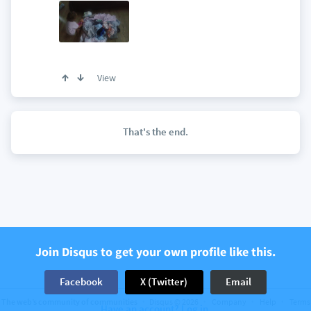
View
That's the end.
Join Disqus to get your own profile like this.
Facebook
X (Twitter)
Email
The web’s community of communities
Disqus © 2026
Company
Help
Terms
Have an account? Log in.