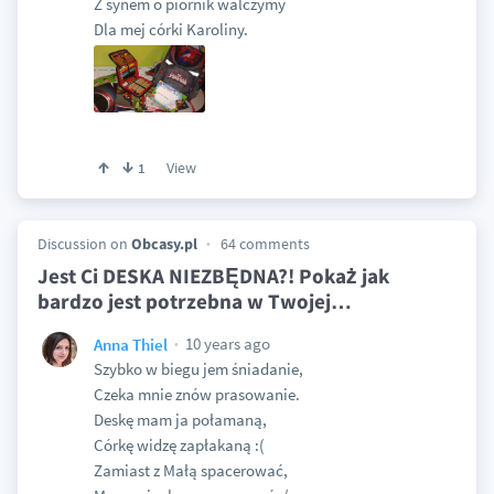
Z synem o piórnik walczymy
Dla mej córki Karoliny.
View
1
Discussion on
Obcasy.pl
64 comments
Jest Ci DESKA NIEZBĘDNA?! Pokaż jak
bardzo jest potrzebna w Twojej
…
10 years ago
Anna Thiel
Szybko w biegu jem śniadanie,
Czeka mnie znów prasowanie.
Deskę mam ja połamaną,
Córkę widzę zapłakaną :(
Zamiast z Małą spacerować,