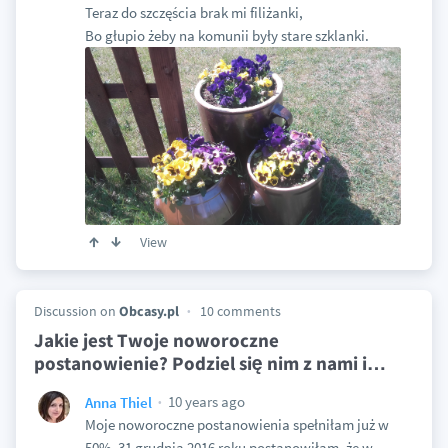
Teraz do szczęścia brak mi filiżanki,
Bo głupio żeby na komunii były stare szklanki.
View
Discussion on
Obcasy.pl
10 comments
Jakie jest Twoje noworoczne
postanowienie? Podziel się nim z nami i
…
10 years ago
Anna Thiel
Moje noworoczne postanowienia spełniłam już w
50%. 31 grudnia 2016 roku postanowiłam, że w