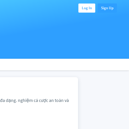
Log In
Sign Up
i đa dạng. nghiệm cá cược an toàn và