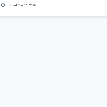
Joined Mar 11, 2026