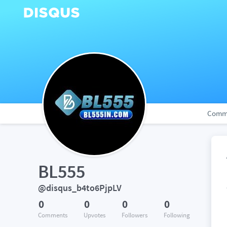
Comm
BL555
@disqus_b4to6PjpLV
0
0
0
0
Comments
Upvotes
Followers
Following