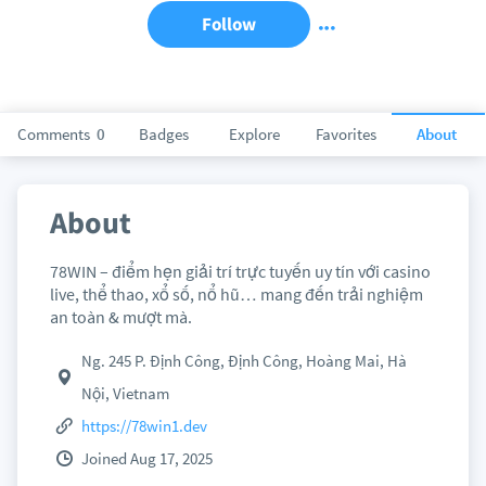
Follow
Comments
0
Badges
Explore
Favorites
About
About
78WIN – điểm hẹn giải trí trực tuyến uy tín với casino
live, thể thao, xổ số, nổ hũ… mang đến trải nghiệm
an toàn & mượt mà.
Ng. 245 P. Định Công, Định Công, Hoàng Mai, Hà
Nội, Vietnam
https://78win1.dev
Joined Aug 17, 2025