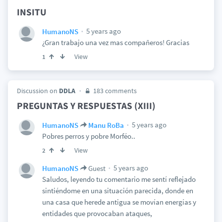
INSITU
5 years ago
HumanoNS
¿Gran trabajo una vez mas compañeros! Gracias
View
1
Discussion on
DDLA
183 comments
PREGUNTAS Y RESPUESTAS (XIII)
5 years ago
HumanoNS
Manu RoBa
Pobres perros y pobre Morféo..
View
2
5 years ago
HumanoNS
Guest
Saludos, leyendo tu comentario me sentí reflejado
sintiéndome en una situación parecida, donde en
una casa que herede antigua se movían energías y
entidades que provocaban ataques,