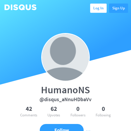
Log In
Sign Up
HumanoNS
@disqus_aNnuHDbaVv
42
62
0
0
Comments
Upvotes
Followers
Following
Follow