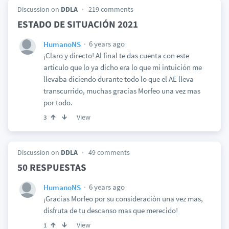
Discussion on
DDLA
219 comments
ESTADO DE SITUACIÓN 2021
6 years ago
HumanoNS
¡Claro y directo! Al final te das cuenta con este
articulo que lo ya dicho era lo que mi intuición me
llevaba diciendo durante todo lo que el AE lleva
transcurrido, muchas gracias Morfeo una vez mas
por todo.
View
3
Discussion on
DDLA
49 comments
50 RESPUESTAS
6 years ago
HumanoNS
¡Gracias Morfeo por su consideración una vez mas,
disfruta de tu descanso mas que merecido!
View
1