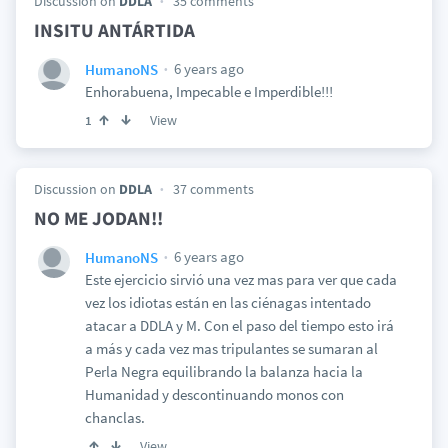
Discussion on
DDLA
35 comments
INSITU ANTÁRTIDA
6 years ago
HumanoNS
Enhorabuena, Impecable e Imperdible!!!
View
1
Discussion on
DDLA
37 comments
NO ME JODAN!!
6 years ago
HumanoNS
Este ejercicio sirvió una vez mas para ver que cada
vez los idiotas están en las ciénagas intentado
atacar a DDLA y M. Con el paso del tiempo esto irá
a más y cada vez mas tripulantes se sumaran al
Perla Negra equilibrando la balanza hacia la
Humanidad y descontinuando monos con
chanclas.
View