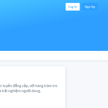
Log In
Sign Up
c tuyến đẳng cấp, với hàng trăm trò
và trải nghiệm người dùng.