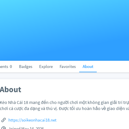
ents
0
Badges
Explore
Favorites
About
About
Kèo Nhà Cái 18 mang đến cho người chơi một không gian giải trí trự
chơi cá cược đa dạng và thú vị. Được tối ưu hoàn hảo về giao diện 
https://soikeonhacai18.net
Joined May 14, 2026